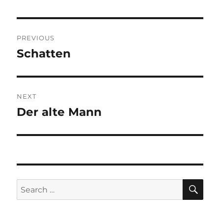
Post
PREVIOUS
navigation
Schatten
Previous
post:
NEXT
Der alte Mann
Next
post:
SE
Search
for: