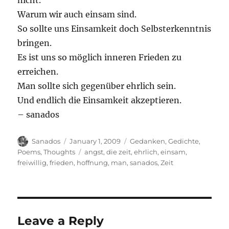
nicht.
Warum wir auch einsam sind.
So sollte uns Einsamkeit doch Selbsterkenntnis
bringen.
Es ist uns so möglich inneren Frieden zu
erreichen.
Man sollte sich gegenüber ehrlich sein.
Und endlich die Einsamkeit akzeptieren.
– sanados
Author
Posted
Categories
Sanados
January 1, 2009
Gedanken
,
Gedichte
,
on
Tags
Poems
,
Thoughts
angst
,
die zeit
,
ehrlich
,
einsam
,
freiwillig
,
frieden
,
hoffnung
,
man
,
sanados
,
Zeit
Leave a Reply