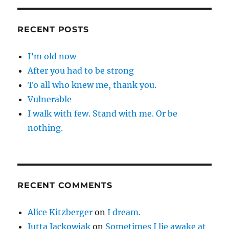
RECENT POSTS
I’m old now
After you had to be strong
To all who knew me, thank you.
Vulnerable
I walk with few. Stand with me. Or be
nothing.
RECENT COMMENTS
Alice Kitzberger
on
I dream.
Jutta Jackowiak
on
Sometimes I lie awake at